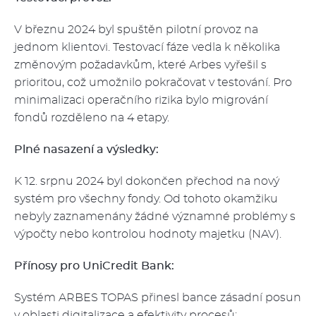
V březnu 2024 byl spuštěn pilotní provoz na
jednom klientovi. Testovací fáze vedla k několika
změnovým požadavkům, které Arbes vyřešil s
prioritou, což umožnilo pokračovat v testování. Pro
minimalizaci operačního rizika bylo migrování
fondů rozděleno na 4 etapy.
Plné nasazení a výsledky:
K 12. srpnu 2024 byl dokončen přechod na nový
systém pro všechny fondy. Od tohoto okamžiku
nebyly zaznamenány žádné významné problémy s
výpočty nebo kontrolou hodnoty majetku (NAV).
Přínosy pro UniCredit Bank:
Systém ARBES TOPAS přinesl bance zásadní posun
v oblasti digitalizace a efektivity procesů: