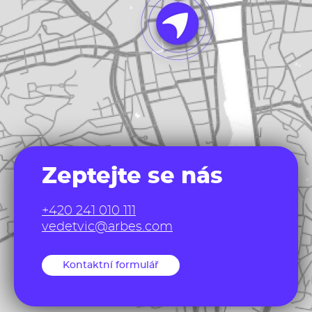
Zeptejte se nás
+420 241 010 111
vedetvic@arbes.com
Kontaktní formulář