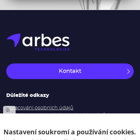
Kontakt
Důležité odkazy
Zpracování osobních údajů
Souhlas se zpracováním osobních údajů
Odvolání uděleného Souhlasu se zpracováním
Nastavení soukromí a používání cookies.
osobních údajů
Výroční zprávy