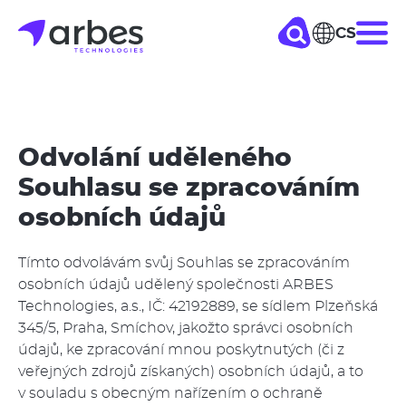
Přejít
CS
Hla
k
hlavnímu
nav
obsahu
Odvolání uděleného
Souhlasu se zpracováním
osobních údajů
Tímto odvolávám svůj Souhlas se zpracováním
osobních údajů udělený společnosti ARBES
Technologies, a.s., IČ: 42192889, se sídlem Plzeňská
345/5, Praha, Smíchov, jakožto správci osobních
údajů, ke zpracování mnou poskytnutých (či z
veřejných zdrojů získaných) osobních údajů, a to
v souladu s obecným nařízením o ochraně