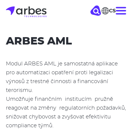
Přejít
CS
Hla
k
hlavnímu
nav
obsahu
ARBES AML
Modul ARBES AML je samostatná aplikace
pro automatizaci opatření proti legalizaci
výnosů z trestné činnosti a financování
terorismu.
Umožňuje finančním institucím pružně
reagovat na změny regulatorních požadavků,
snižovat chybovost a zvyšovat efektivitu
compliance týmů.