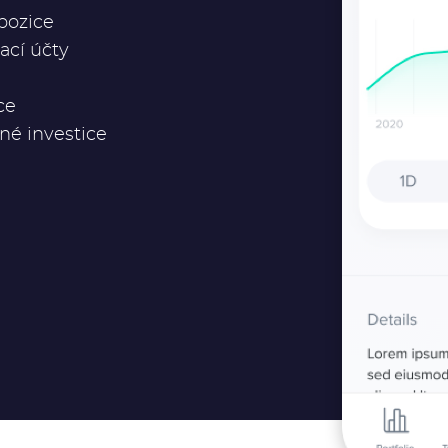
pozice
ací účty
ce
né investice