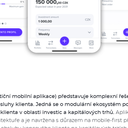
iční mobilní aplikace) představuje komplexní řeše
sluhy klienta. Jedná se o modulární ekosystém pos
lienta v oblasti investic a kapitálových trhů.
Aplik
itektuře a je navržena s důrazem na mobile-first pří