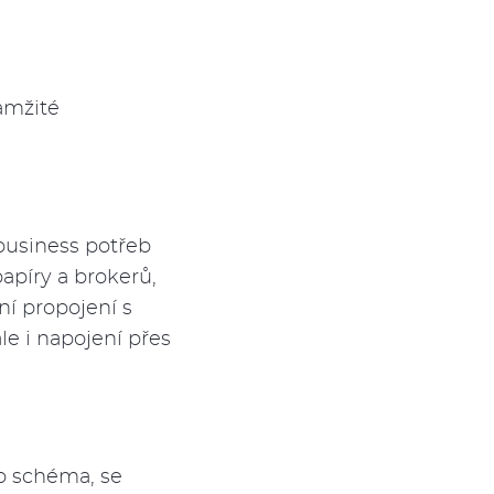
.
amžité
 business potřeb
apíry a brokerů,
ní propojení s
e i napojení přes
o schéma, se