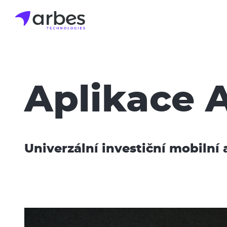
Přejít
k
hlavnímu
obsahu
Aplikace 
Univerzální investiční mobilní 