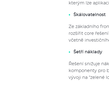
kterým lze aplikac
Škálovatelnost
Ze základního fro
rozšířit core řeše
včetně investičníh
Šetří náklady
Řešení snižuje nák
komponenty pro bě
vývoji na “zelené l