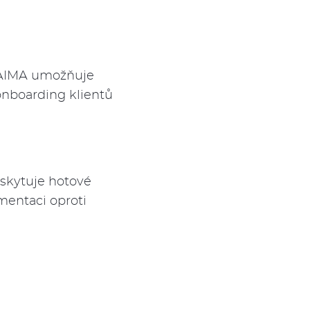
.
. AIMA umožňuje
onboarding klientů
oskytuje hotové
mentaci oproti