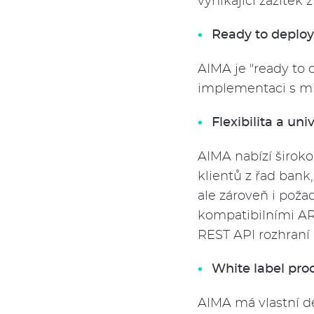
vynikající zážitek
Ready to deploy
AIMA je "ready to 
implementaci s mi
Flexibilita a un
AIMA nabízí široko
klientů z řad bank
ale zároveň i poža
kompatibilními AR
REST API rozhraní
White label pr
AIMA má vlastní d