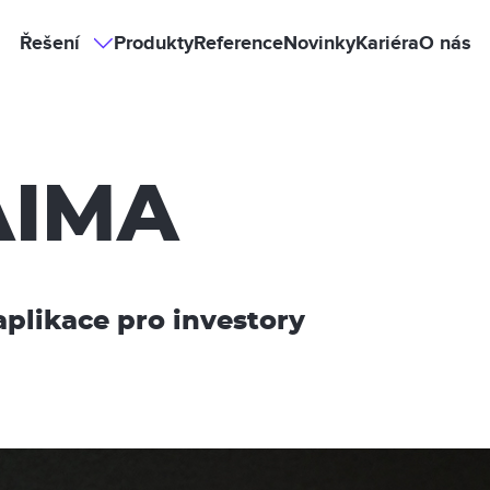
Hlavní
Řešení
Produkty
Reference
Novinky
Kariéra
O nás
Řešení
sub-
navigation
navigace
AIMA
aplikace pro investory