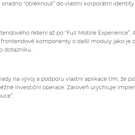
i snadno “obléknout” do vlastní korporátní identity
ntendového řešení až po “Full Mobile Experience”
ní frontendové komponenty o další moduly jako je 
o dotazníku.
lady na vývoj a podporu vlastní aplikace tím, že p
žné investiční operace. Zároveň urychluje imple
ouce”.