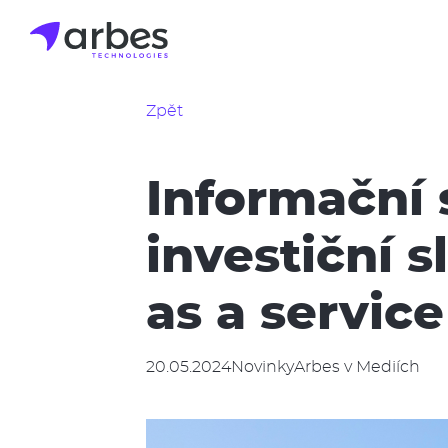
Přejít
k
hlavnímu
obsahu
Zpět
Informační
investiční 
as a service
20.05.2024
Novinky
Arbes v Mediích