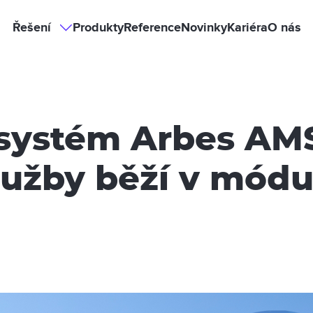
Hlavní
Řešení
Produkty
Reference
Novinky
Kariéra
O nás
Řešení
sub-
navigation
navigace
 systém Arbes AM
služby běží v mód