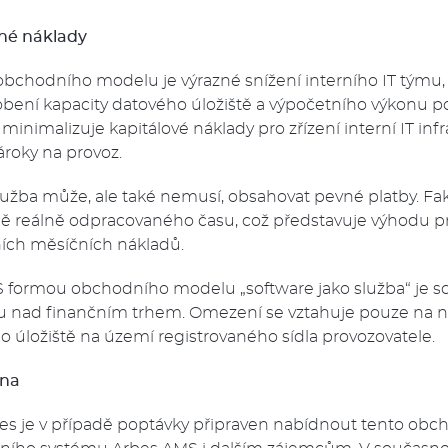
žené náklady
bchodního modelu je výrazné snížení interního IT týmu
bení kapacity datového úložiště a výpočetního výkonu p
inimalizuje kapitálové náklady pro zřízení interní IT infr
ároky na provoz.
služba může, ale také nemusí, obsahovat pevné platby. Fa
dě reálně odpracovaného času, což představuje výhodu pr
ních měsíčních nákladů.
 formou obchodního modelu „software jako služba“ je sc
nad finančním trhem. Omezení se vztahuje pouze na n
o úložiště na území registrovaného sídla provozovatele.
cna
es je v případě poptávky připraven nabídnout tento ob