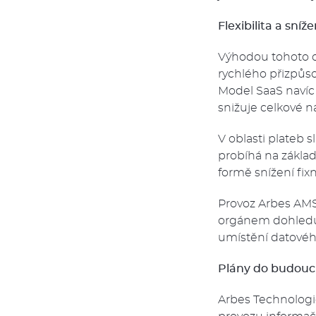
Flexibilita a sní
Výhodou tohoto o
rychlého přizpůso
Model SaaS navíc m
snižuje celkové n
V oblasti plateb 
probíhá na zákla
formě snížení fix
Provoz Arbes AMS
orgánem dohledu 
umístění datovéh
Plány do budou
Arbes Technologi