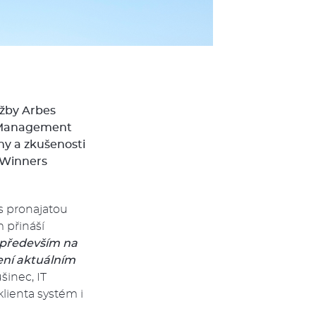
užby Arbes
t Management
hy a zkušenosti
 Winners
s pronajatou
 přináší
l především na
ení aktuálním
šinec, IT
lienta systém i