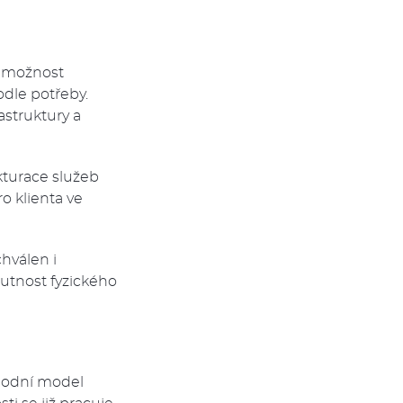
, možnost
odle potřeby.
astruktury a
kturace služeb
o klienta ve
hválen i
utnost fyzického
chodní model