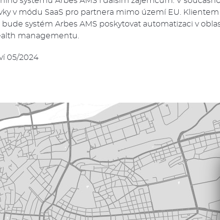
ního systému Arbes AMS i dalším zájemcům. V současnost
vky v módu SaaS pro partnera mimo území EU. Klientem 
 bude systém Arbes AMS poskytovat automatizaci v oblast
wealth managementu.
ví 05/2024