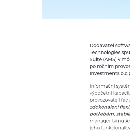
Dodavatel softwa
Technologies sp
Suite (AMS) v mód
po ročním provoz
Investments o.c.p
Informační systé
výpočetní kapacit
provozovateli řad
zdokonalení flex
potřebám, stabili
manager týmu Arb
jeho funkcionalit