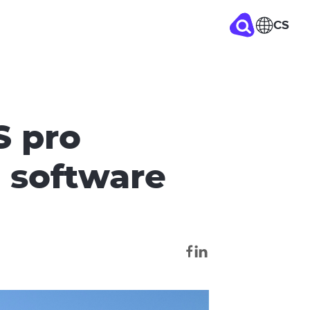
CS
S pro
u software