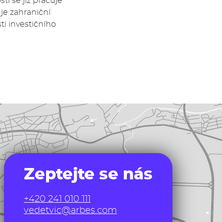
i se již pracuje
je zahraniční
i investičního
Zeptejte se nás
+420 241 010 111
vedetvic@arbes.com