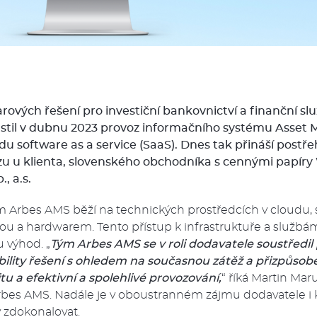
rových řešení pro investiční bankovnictví a finanční sl
ustil v dubnu 2023 provoz informačního systému Asse
u software as a service (SaaS). Dnes tak přináší postře
u u klienta, slovenského obchodníka s cennými papíry
., a.s.
m Arbes AMS běží na technických prostředcích v cloudu, 
ou a hardwarem. Tento přístup k infrastruktuře a službám
u výhod. „
Tým Arbes AMS se v roli dodavatele soustředi
ibility řešení s ohledem na současnou zátěž a přizpůsob
tu a efektivní a spolehlivé provozování,
“ říká Martin Maru
es AMS. Nadále je v oboustranném zájmu dodavatele i k
y zdokonalovat.