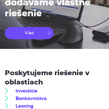
dodávame vlastné
riešenie
Viac
Poskytujeme riešenie v
oblastiach
Investície
Bankovníctvo
Leasing