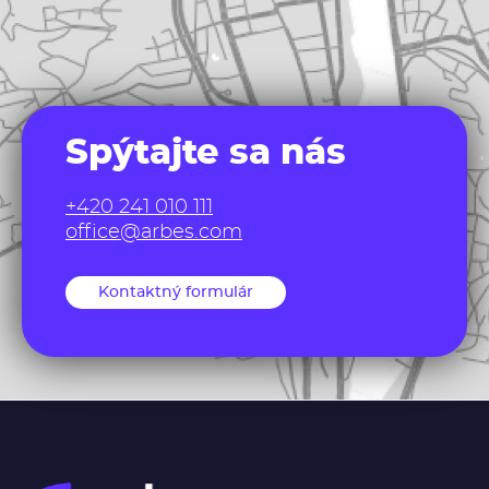
Spýtajte sa nás
+420 241 010 111
office@arbes.com
Kontaktný formulár