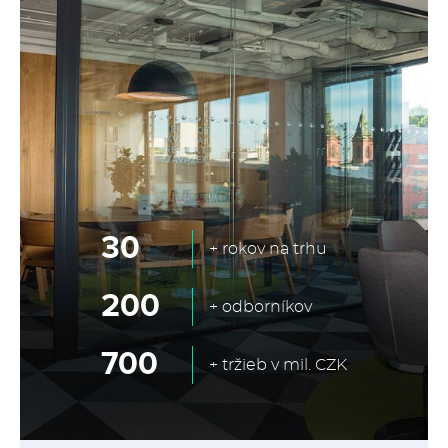
30
+ rokov na trhu
200
+ odborníkov
700
+ tržieb v mil. CZK