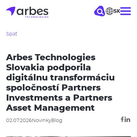
Skočiť
SK
Hla
na
hlavný
nav
obsah
Späť
Arbes Technologies
Slovakia podporila
digitálnu transformáciu
spoločností Partners
Investments a Partners
Asset Management
02.07.2026
Novinky
Blog