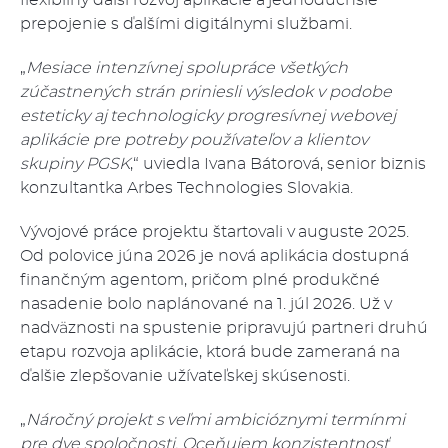
flexibilný ďalší rozvoj aplikácie a jednoduchšie
prepojenie s ďalšími digitálnymi službami.
„
Mesiace intenzívnej spolupráce všetkých
zúčastnených strán priniesli výsledok v podobe
esteticky aj technologicky progresívnej webovej
aplikácie pre potreby používateľov a klientov
skupiny PGSK
,“ uviedla Ivana Bátorová, senior biznis
konzultantka Arbes Technologies Slovakia.
Vývojové práce projektu štartovali v auguste 2025.
Od polovice júna 2026 je nová aplikácia dostupná
finančným agentom, pričom plné produkčné
nasadenie bolo naplánované na 1. júl 2026. Už v
nadväznosti na spustenie pripravujú partneri druhú
etapu rozvoja aplikácie, ktorá bude zameraná na
ďalšie zlepšovanie užívateľskej skúsenosti.
„
Náročný projekt s veľmi ambicióznymi termínmi
pre dve spoločnosti. Oceňujem konzistentnosť