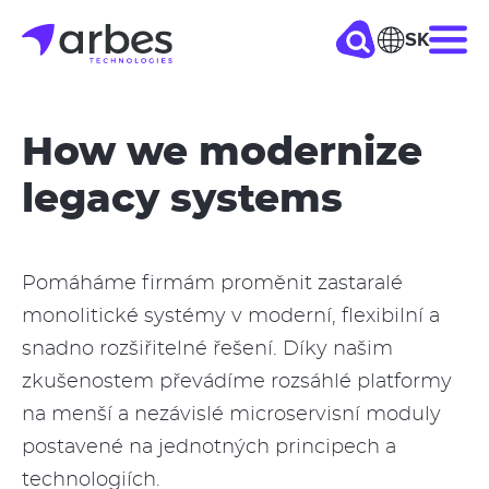
Skočiť
SK
Hla
na
hlavný
nav
obsah
How we modernize
legacy systems
Pomáháme firmám proměnit zastaralé
monolitické systémy v moderní, flexibilní a
snadno rozšiřitelné řešení. Díky našim
zkušenostem převádíme rozsáhlé platformy
na menší a nezávislé microservisní moduly
postavené na jednotných principech a
technologiích.