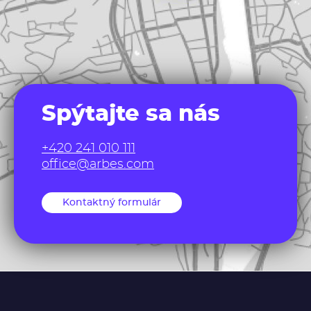
Spýtajte sa nás
+420 241 010 111
office@arbes.com
Kontaktný formulár